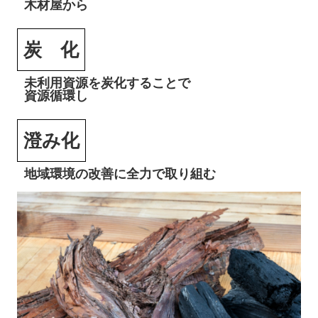
木材屋から
炭 化
未利用資源を炭化
することで
資源循環し
澄み化
地域環境の改善に
全力で取り組む