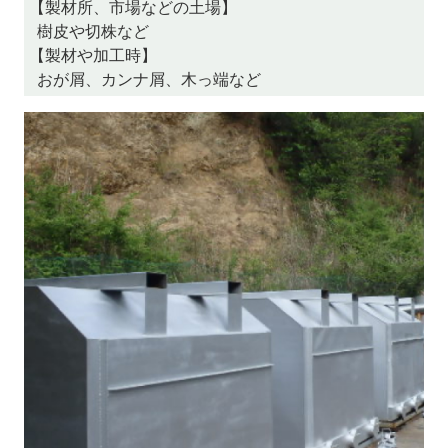
【製材所、市場などの土場】
樹皮や切株など
【製材や加工時】
おが屑、カンナ屑、木っ端など