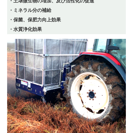
・土壌微生物の増加、及び活性化の促進
・ミネラル分の補給
・保菌、保肥力向上効果
・水質浄化効果