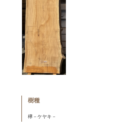
樹種
欅－ケヤキ－