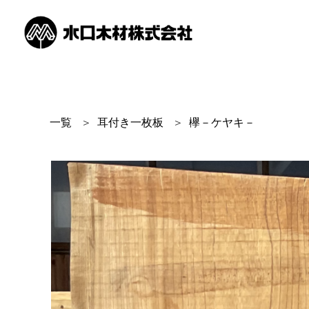
一覧
＞
耳付き一枚板
＞
欅－ケヤキ－
商品画像