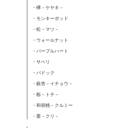
・欅－ケヤキ－
・モンキーポッド
・松－マツ－
・ウォールナット
・パープルハート
・サペリ
・パドック
・銀杏－イチョウ－
・栃－トチ－
・和胡桃－クルミー
・栗－クリ－