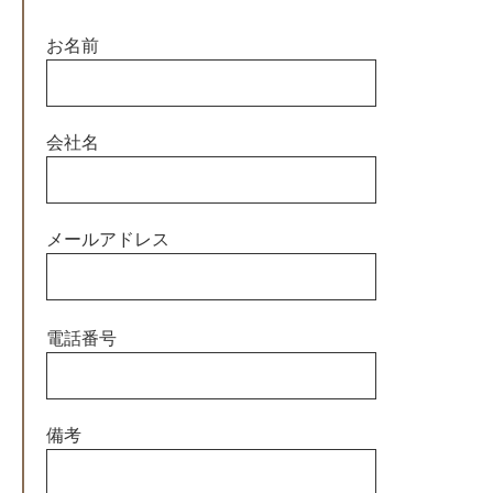
お名前
会社名
メールアドレス
この
電話番号
フィ
ール
ドは
空の
備考
まま
にし