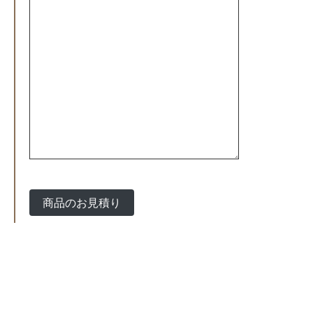
てく
ださ
い。