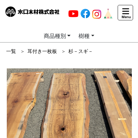
商品種別
樹種
一覧
＞
耳付き一枚板
＞
杉－スギ－
商品画像