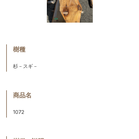
樹種
杉－スギ－
商品名
1072