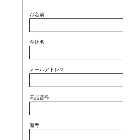
お名前
会社名
メールアドレス
この
電話番号
フィ
ール
ドは
空の
備考
まま
にし