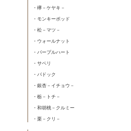
・欅－ケヤキ－
・モンキーポッド
・松－マツ－
・ウォールナット
・パープルハート
・サペリ
・パドック
・銀杏－イチョウ－
・栃－トチ－
・和胡桃－クルミー
・栗－クリ－