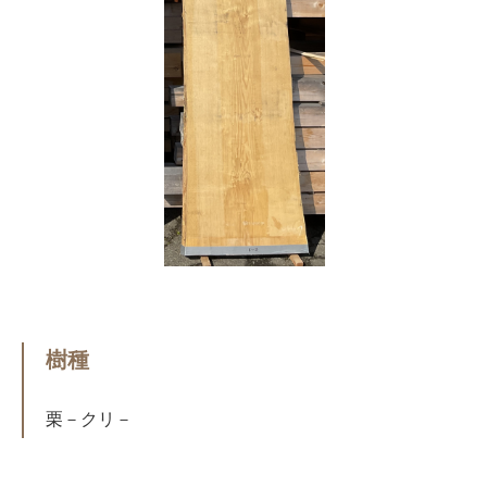
樹種
栗－クリ－