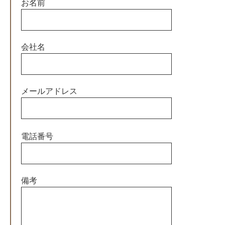
お名前
会社名
メールアドレス
この
電話番号
フィ
ール
ドは
空の
備考
まま
にし
てく
ださ