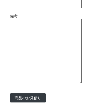
ール
ドは
空の
備考
まま
にし
てく
ださ
い。