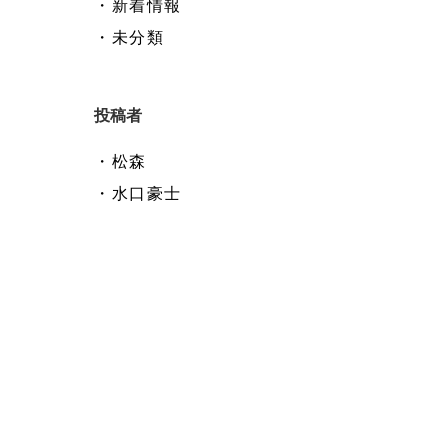
・新着情報
・未分類
投稿者
・松森
・水口豪士