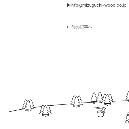
▶info@mizuguchi-wood.co.jp
前の記事へ