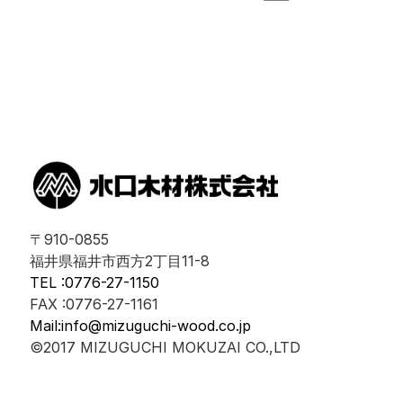
〒910-0855
福井県福井市西方2丁目11-8
TEL :0776-27-1150
FAX :0776-27-1161
Mail:info@mizuguchi-wood.co.jp
©2017 MIZUGUCHI MOKUZAI CO.,LTD