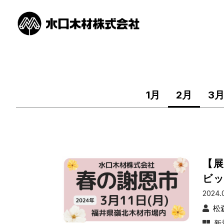
1月
2月
3
【展
ビ
2024.
松
新