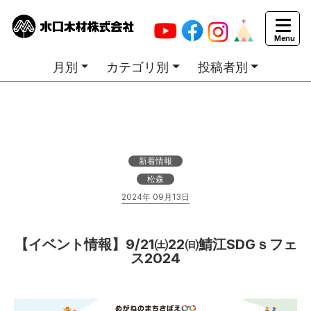
カテゴリ別お知らせ一覧
月別
カテゴリ別
投稿者別
新着情報
松森
2024年 09月13日
【イベント情報】9/21㈯22㈰鯖江SDGｓフェ
ス2024