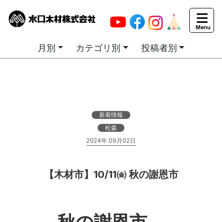
カテゴリ別お知らせ一覧
月別
カテゴリ別
投稿者別
新着情報
松森
2024年 09月02日
【木材市】10/11㈮ 秋の謝恩市