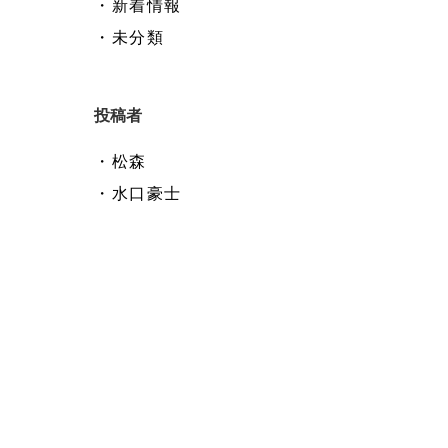
・新着情報
・未分類
投稿者
・松森
・水口豪士