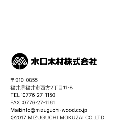
〒910-0855
福井県福井市西方2丁目11-8
TEL :0776-27-1150
FAX :0776-27-1161
Mail:info@mizuguchi-wood.co.jp
©2017 MIZUGUCHI MOKUZAI CO.,LTD