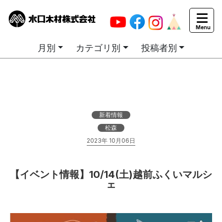
カテゴリ別お知らせ一覧
月別
カテゴリ別
投稿者別
新着情報
松森
2023年 10月06日
【イベント情報】10/14(土)越前ふくいマルシ
ェ